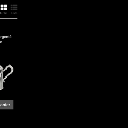
Grille
Liste
argenté
Xe
panier