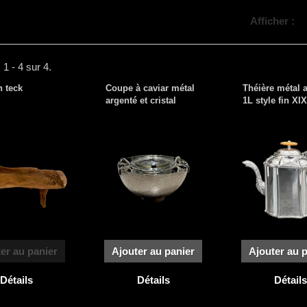
Afficher :
 1 - 4 sur 4.
n teck
Coupe à caviar métal
Théière métal 
argenté et cristal
1L style fin XI
er au panier
Ajouter au panier
Ajouter au 
Détails
Détails
Détails