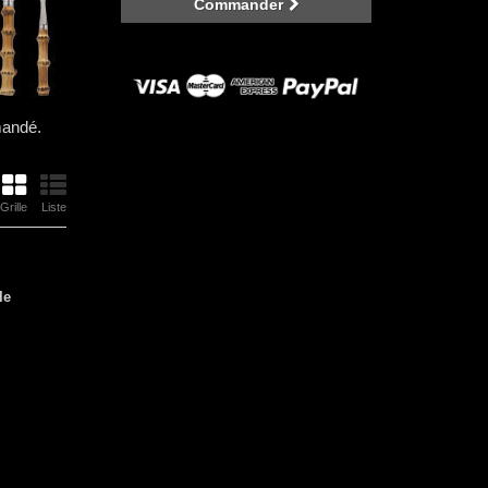
Commander
mandé.
Grille
Liste
le