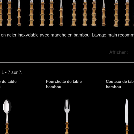
 en acier inoxydable avec manche en bambou. Lavage main recom
Afficher :
 1 - 7 sur 7.
e de table
Fourchette de table
Couteau de tab
u
bambou
bambou