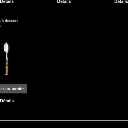
Détails
Détails
Détails
e à dessert
u
er au panier
Détails