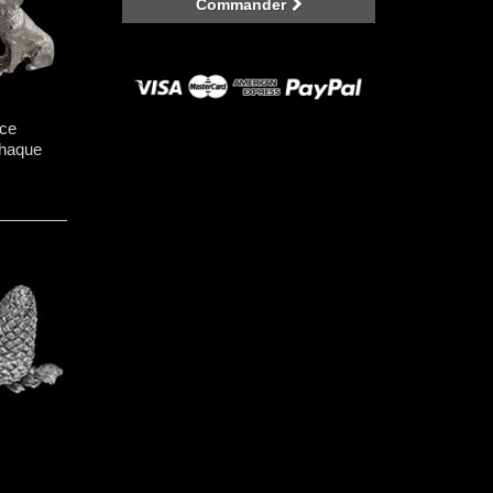
Commander
nce
chaque