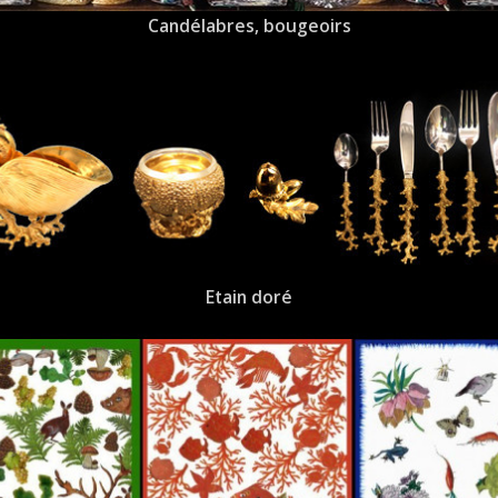
Candélabres, bougeoirs
Etain doré