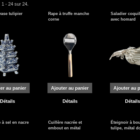
 1 - 24 sur 24.
ase tulipier
Rape à truffe manche
Saladier coqui
corne
avec homard
er au panier
Ajouter au panier
Ajouter au 
Détails
Détails
Détails
e à sel en nacre
Cuillère nacrée et
Éteignoir à bo
embout en métal
tulipe, métal do