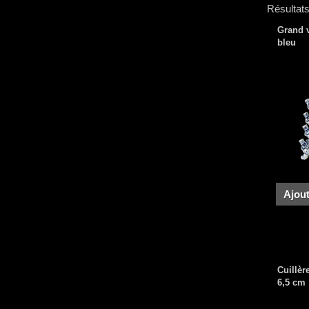
Résultats
Grand v
bleu
Ajout
Cuillèr
6,5 cm