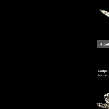
Ajout
Coupe s
homard