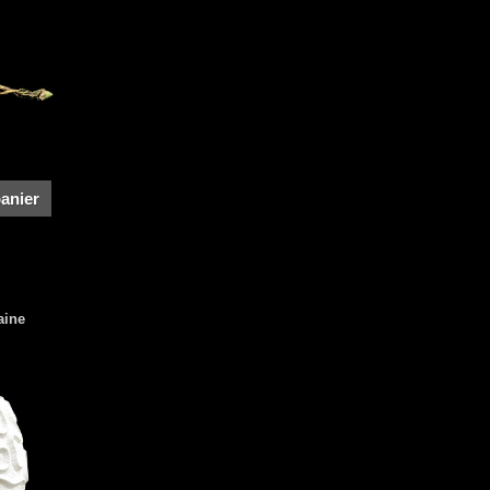
panier
aine