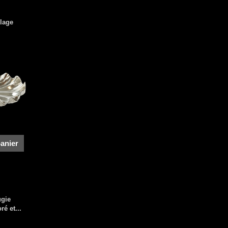
llage
panier
ugie
ré et...