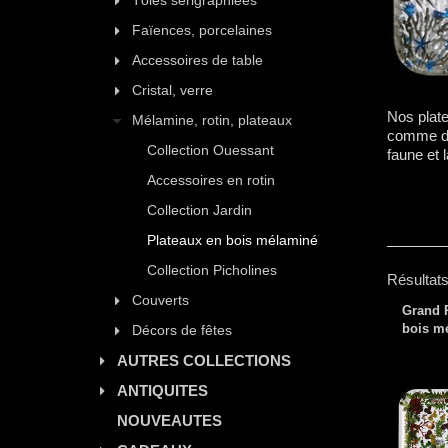
Tôles sérigraphiées
Faïences, porcelaines
Accessoires de table
Cristal, verre
Nos plat
Mélamine, rotin, plateaux
comme de 
Collection Ouessant
faune et 
Accessoires en rotin
Collection Jardin
Plateaux en bois mélaminé
Collection Picholines
Résultats
Couverts
Grand P
bois m
Décors de fêtes
AUTRES COLLECTIONS
ANTIQUITES
NOUVEAUTES