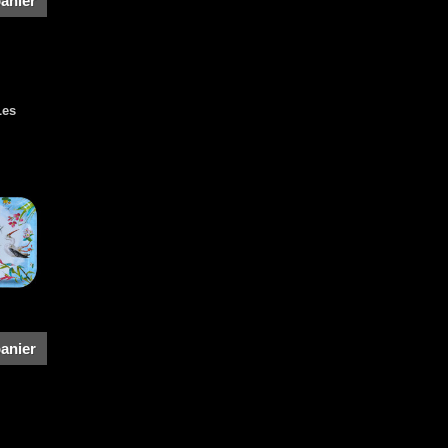
panier
Les
panier