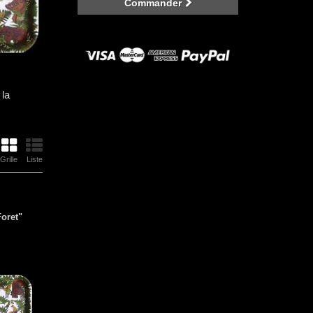
Commander
 la
Grille
Liste
Foret"