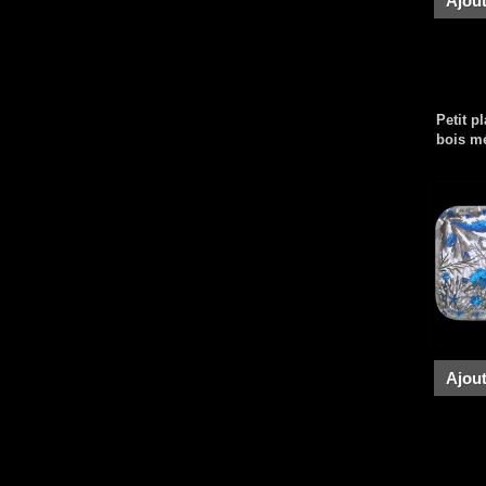
Ajout
Petit p
bois m
Ajout