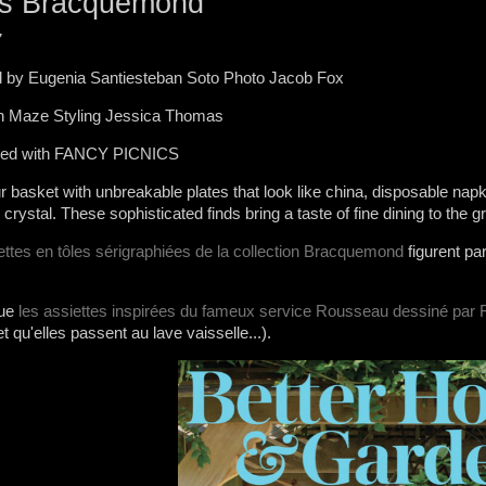
es Bracquemond
7
 by Eugenia Santiesteban Soto Photo Jacob Fox
on Maze Styling Jessica Thomas
sed with FANCY PICNICS
 basket with unbreakable plates that look like china, disposable napkin
e crystal. These sophisticated finds bring a taste of fine dining to the 
ettes en tôles sérigraphiées de la collection Bracquemond
figurent pa
ue
les assiettes inspirées du fameux service Rousseau dessiné par 
t qu'elles passent au lave vaisselle...).