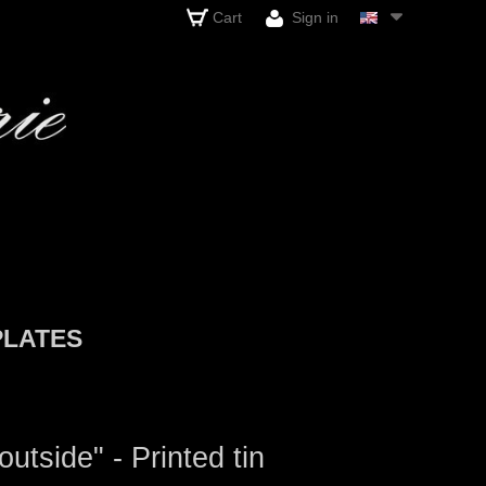
Cart
Sign in
PLATES
side" - Printed tin