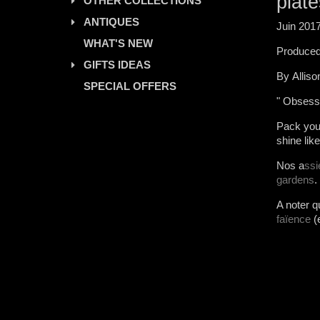
plat
OTHER COLLECTIONS
ANTIQUES
Juin 201
WHAT'S NEW
Produced
GIFTS IDEAS
By Allis
SPECIAL OFFERS
" Obses
Pack your
shine lik
Nos a
ssi
gardens
.
A noter q
faïence
(e