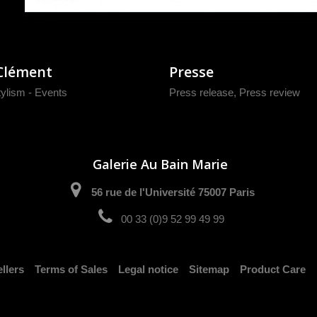
Clément
Presse
tylism - Events
Press release
,
Press review
Galerie Au Bain Marie
56 rue de l'Université 75007 Paris
00 33 (0)9 52 99 49 99
llers
Terms of Sales
Legal notice
Sitemap
Product Care