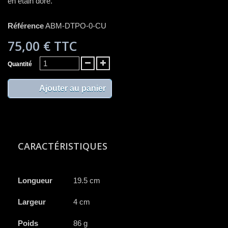
en étain doré.
Référence
ABM-DTPO-0-CU
75,00 €
TTC
Quantité
Ajouter au panier
CARACTÉRISTIQUES
Longueur
19.5 cm
Largeur
4 cm
Poids
86 g