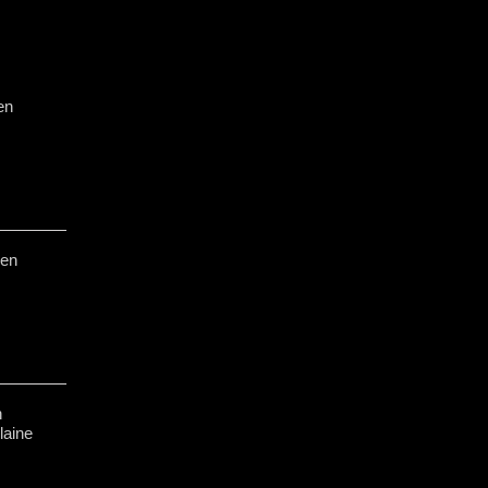
en
 en
n
laine