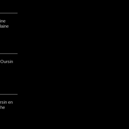
ine
laine
 Oursin
rsin en
che