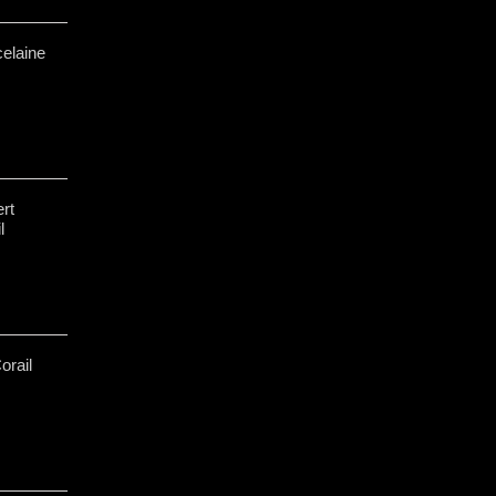
celaine
rt
l
orail