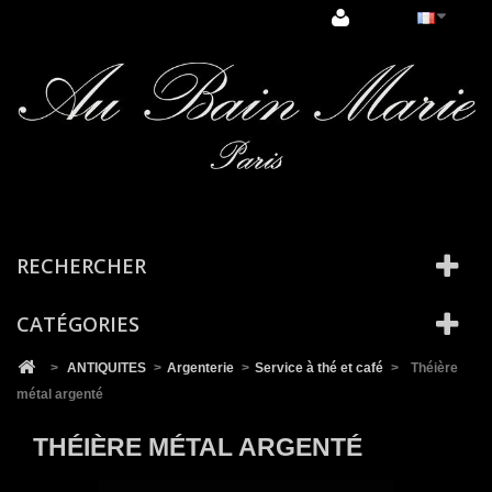
Cookies management panel
RECHERCHER
CATÉGORIES
>
ANTIQUITES
>
Argenterie
>
Service à thé et café
>
Théière
métal argenté
THÉIÈRE MÉTAL ARGENTÉ