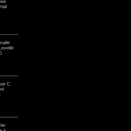
née
Hall
maillé
Leveillé
0
par C.
oré
s
mbe
e à