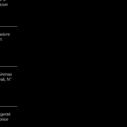
sser
poivre
t
Sirenas
ali, N°
rgenté
prise