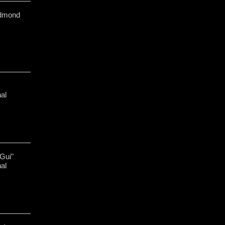
Edmond
al
Gui"
al