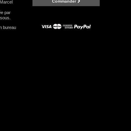
Commander
Marcel
ée par
ssous.
un bureau