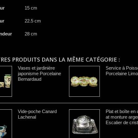
ur
15 cm
ur
22.5 cm
ndeur
28 cm
TRES PRODUITS DANS LA MÊME CATÉGORIE :
Vases et jardinière
Service à Poiss
japonisme Porcelaine
Porcelaine Lim
Bernardaud
Vide-poche Canard
Plat et boîte en c
Lachenal
at monture arge
Escalier de crist