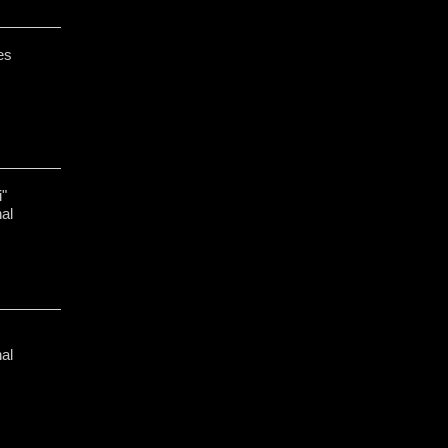
es
"
al
al