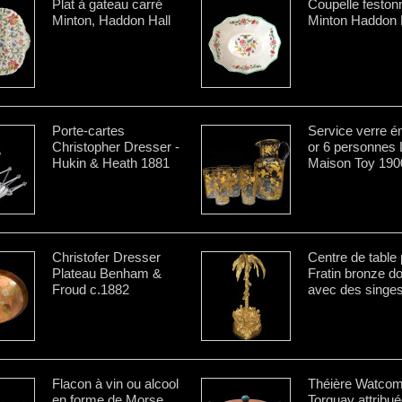
Plat à gateau carré
Coupelle feston
Minton, Haddon Hall
Minton Haddon 
Porte-cartes
Service verre é
Christopher Dresser -
or 6 personnes 
Hukin & Heath 1881
Maison Toy 190
Christofer Dresser
Centre de table 
Plateau Benham &
Fratin bronze d
Froud c.1882
avec des singe
Flacon à vin ou alcool
Théière Watco
en forme de Morse
Torquay attribué