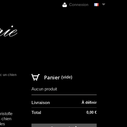
Connexion
ec un chien
Panier
(vide)
Aucun produit
Livraison
À définir
Total
0,00 €
istofle
n chien
des