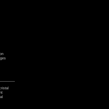
on
oges
ristal
nt
al