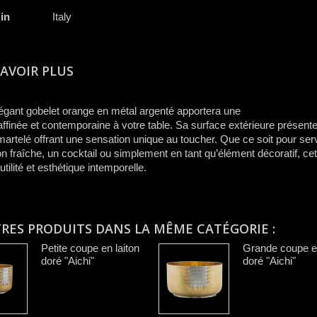
in
Italy
SAVOIR PLUS
légant
g
obelet
orange en métal argenté
a
pportera
une
ffin
ée
et contemporaine
à
votre
table. S
a surface
extérieur
e
présente
martelé
offrant
une sensation unique au toucher. Que ce soit pour ser
n fraîche, un cocktail ou simplement en tant qu’élément décoratif, cet
utilité et esthétique intemporelle.
TRES PRODUITS DANS LA MÊME CATÉGORIE :
Petite coupe en laiton
Grande coupe en
doré "Aichi"
doré "Aichi"