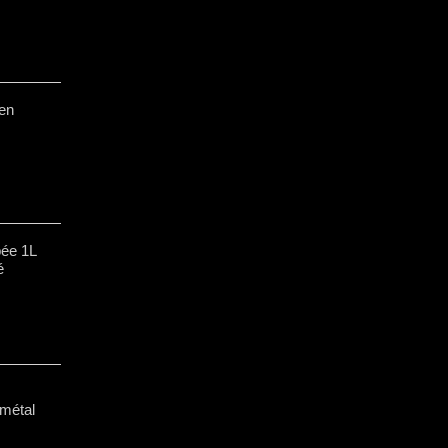
en
ée 1L
é
 métal