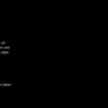
 un
vir une
 objet
 laiton