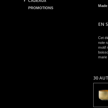
CADEAUX
Made 
PROMOTIONS
EN 
C
e
t é
note ra
motif 
boisso
marie 
30 AU