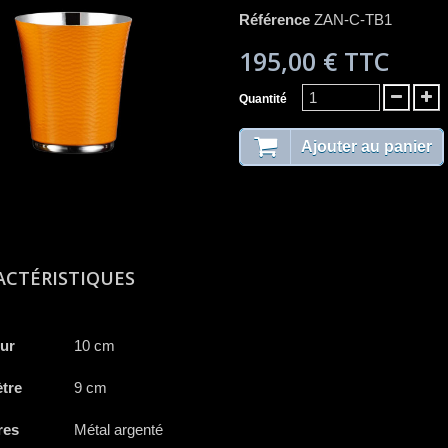
Référence
ZAN-C-TB1
195,00 €
TTC
Quantité
Ajouter au panier
ACTÉRISTIQUES
ur
10 cm
tre
9 cm
res
Métal argenté