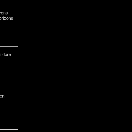
açons
orizons
n doré
 en