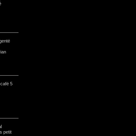
é
rgenté
ian
 café 5
l
 petit