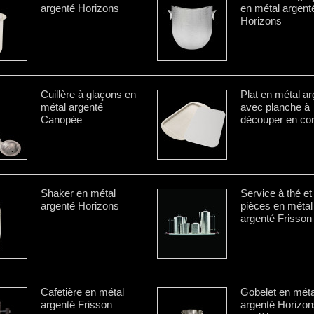
argenté Horizons
en métal argent
Horizons
Cuillère à glaçons en
Plat en métal a
métal argenté
avec planche à
Canopée
découper en cor
Shaker en métal
Service à thé et
argenté Horizons
pièces en métal
argenté Frisson
Cafetière en métal
Gobelet en méta
argenté Frisson
argenté Horizons