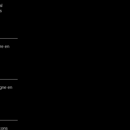
al
s
re en
gne en
açons