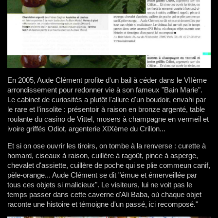
En 2005, Aude Clément profite d'un bail à céder dans le VIIème
arrondissement pour redonner vie à son fameux "Bain Marie".
Le cabinet de curiosités a plutôt l'allure d'un boudoir, envahi par
le rare et l'insolite : présentoir à raison en bronze argenté, table
roulante du casino de Vittel, mosers à champagne en vermeil et
ivoire griffés Odiot, argenterie XIXème du Crillon...
Et si on ose ouvrir les tiroirs, on tombe à la renverse : curette à
homard, ciseaux à raison, cuillère à ragoût, pince à asperge,
chevalet d'assiette, cuillère de poche qui se plie commeun canif,
pèle-orange... Aude Clément se dit "émue et émerveillée par
tous ces objets si malicieux". Le visiteurs, lui ne voit pas le
temps passer dans cette caverne d'Ali Baba, où chaque objet
raconte une histoire et témoigne d'un passé, ici recomposé."